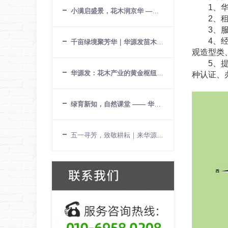
1、华源
小满启盛景，花木润京华 —— 华源发
2、租金
3、服务
4、经营
千亩绿境聚芳华｜华源发苗木花卉交
观造型类
5、提供
华源发：花木产业的黄金枢纽与生态
种认证、
绿育新知，自然课堂 —— 华源发苗木
五一寻芳，致敬耕耘｜来华源发，赴