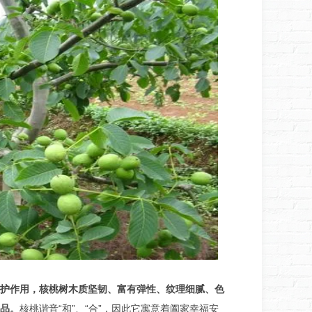
护作用，核桃树木质坚韧、富有弹性、纹理细腻、色
品。
核桃谐音“和”、“合”，因此它寓意着阖家幸福安