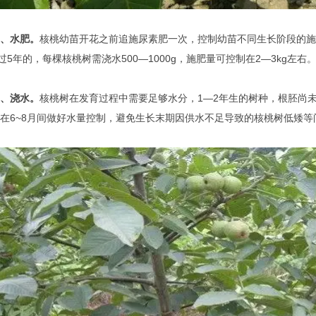
、水肥。
核桃幼苗开花之前追施尿素肥一次，控制幼苗不同生长阶段的施
超过5年的，每棵核桃树需浇水500—1000g，施肥量可控制在2—3kg左右
、浇水。
核桃树在发育过程中需要足够水分，1—2年生的树种，根胚尚
在6~8月间做好水量控制，避免生长末期因供水不足导致的核桃树低矮等