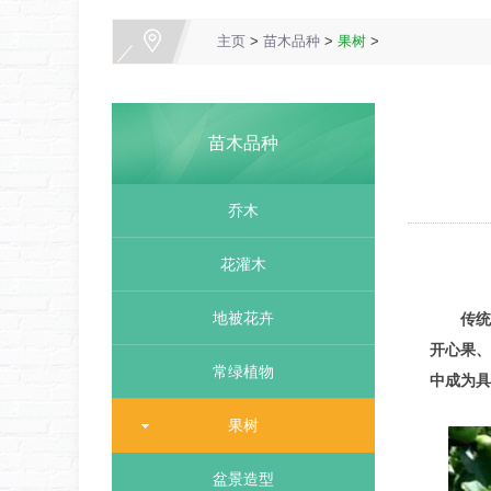
主页
>
苗木品种
>
果树
>
苗木品种
乔木
花灌木
地被花卉
传统
开心果、
常绿植物
中成为具
果树
盆景造型