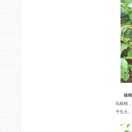
核桃
玩核桃，
于生火。