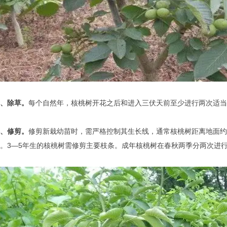
、除草。
每个自然年，核桃树开花之后和进入三伏天前至少进行两次适当
、修剪。
修剪新栽幼苗时，需严格控制其生长线，通常核桃树距离地面约
2米。3—5年生的核桃树需修剪主要枝条。成年核桃树在春秋两季分两次