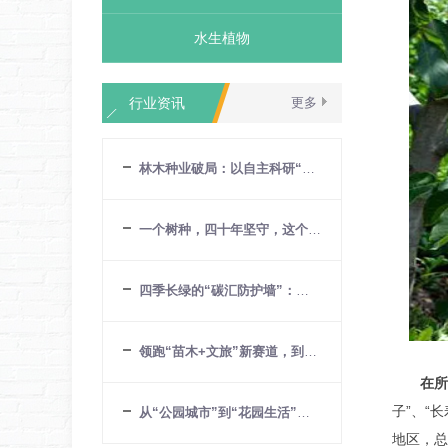
水生植物
行业资讯
更多
林木种业破局：以自主科研“张家湾
一个树种，四十年坚守，这个团队再
四季长绿的“碳汇防护墙”：华源发
领跑“苗木+文旅”新赛道，到有风的
在所
子”、“
从“公园城市”到“花园生活”：来
地区，总