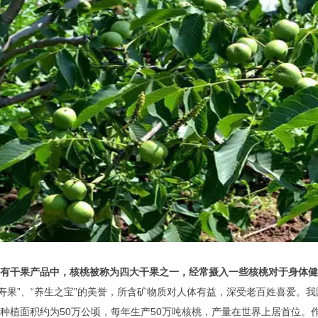
有干果产品中，核桃被称为四大干果之一，经常摄入一些核桃对于身体健
长寿果”、“养生之宝”的美誉，所含矿物质对人体有益，深受老百姓喜爱
种植面积约为50万公顷，每年生产50万吨核桃，产量在世界上居首位。