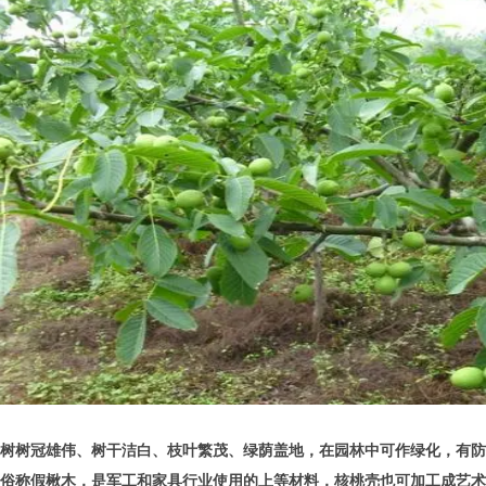
树树冠雄伟、树干洁白、枝叶繁茂、绿荫盖地，在园林中可作绿化，有防
俗称假楸木，是军工和家具行业使用的上等材料，核桃壳也可加工成艺术