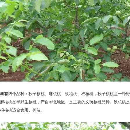
树有四个品种：
秋子核桃、麻核桃、铁核桃、棉核桃，秋子核桃是一种野
麻核桃是半野生核桃，产自华北地区，是主要的文玩核桃品种。铁核桃是
棉核桃适合食用、榨油。