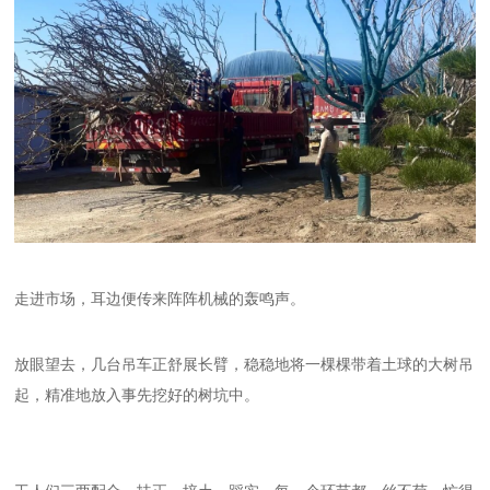
走进市场，耳边便传来阵阵机械的轰鸣声。
放眼望去，几台吊车正舒展长臂，稳稳地将一棵棵带着土球的大树吊
起，精准地放入事先挖好的树坑中。